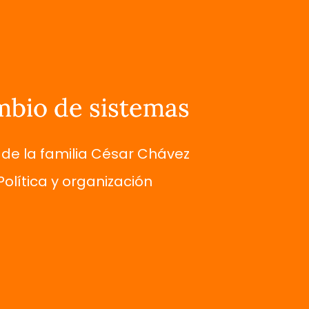
bio de sistemas
bio de sistemas
de la familia César Chávez
Política y organización