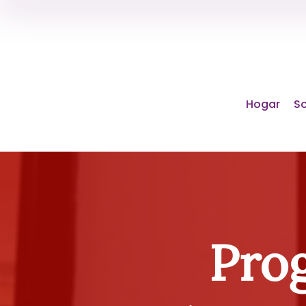
Hogar
So
Prog