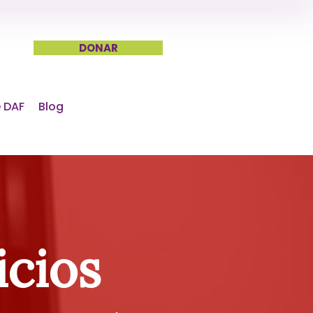
DONAR
 DAF
Blog
icios