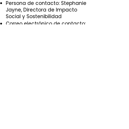
Persona de contacto: Stephanie
Jayne, Directora de Impacto
Social y Sostenibilidad
Correo electrónico de contacto:
sjayne@amigosdeguadalupe.or
g
1897 Alum Rock Avenue, Suite #35 San José, CA 95116
(408) 341-6080
|
info@amigosdeguadalupe.org
|
www.amigoscenter.com