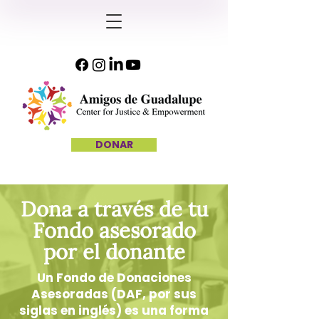
DONAR
Dona a través de tu
Fondo asesorado
por el donante
Un Fondo de Donaciones
Asesoradas (DAF, por sus
siglas en inglés) es una forma