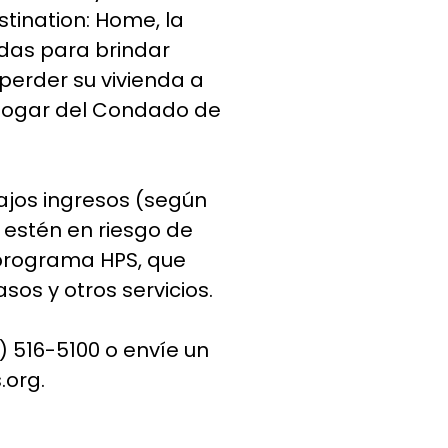
tination: Home, la
das para brindar
perder su vivienda a
 Hogar del Condado de
ajos ingresos (según
 estén en riesgo de
 programa HPS, que
sos y otros servicios.
8) 516-5100 o envíe un
.org
.