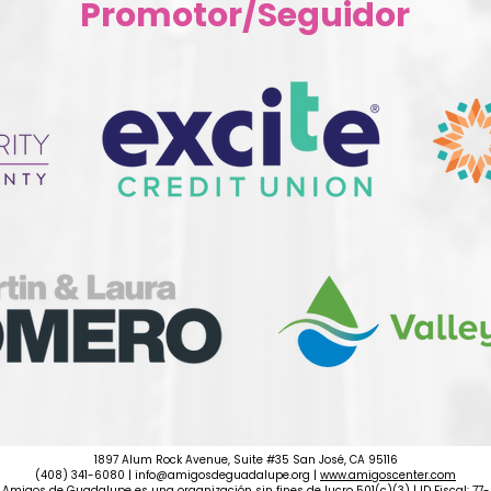
Promotor/Seguidor
1897 Alum Rock Avenue, Suite #35 San José, CA 95116
(408) 341-6080 |
info@amigosdeguadalupe.org
|
www.amigoscenter.com
Amigos de Guadalupe es una organización sin fines de lucro 501(c)(3) | ID Fiscal: 77-