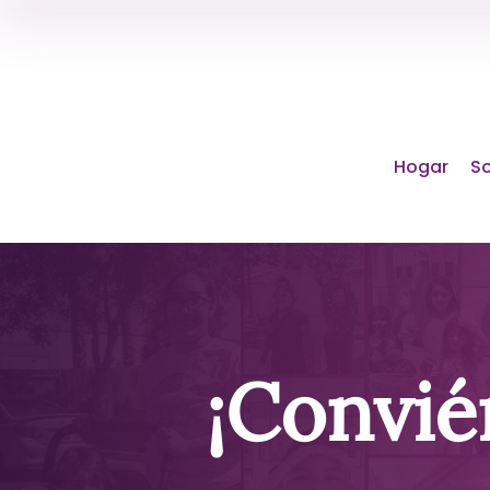
Hogar
So
¡Convié