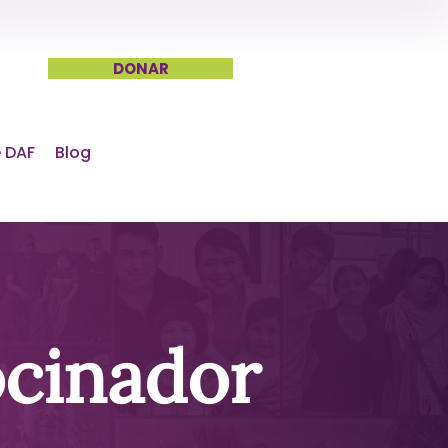
DONAR
 DAF
Blog
ocinador