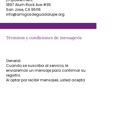
1897 Alum Rock Ave #35
San Jose, CA 95116
info@amigosdeguadalupe.org
Términos y condiciones de mensajería
General
Cuando se suscriba al servicio, le
enviaremos un mensaje para confirmar su
registro.
Al optar por recibir mensajes, usted acepta
recibir mensajes de texto automatizados
recurrentes de marketing e informativos de
Amigos de Guadalupe. Los mensajes
automatizados pueden enviarse utilizando
un sistema automático de marcación
telefónica al número de teléfono móvil que
proporcionó al registrarse o a cualquier otro
número que indique.
La frecuencia de los mensajes puede variar, y
se pueden enviar mensajes móviles
adicionales periódicamente según su