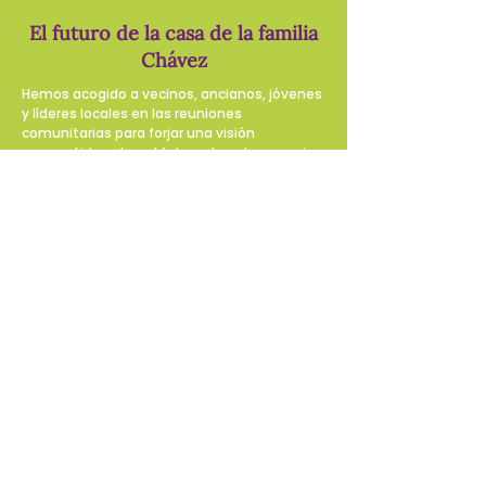
El futuro de la casa de la familia
Chávez
Hemos acogido a vecinos, ancianos, jóvenes
y líderes locales en las reuniones
comunitarias para forjar una visión
compartida sobre el futuro de este espacio
histórico. Sus perspectivas, esperanzas e
historias han guiado cada paso de nuestra
planificación. Juntos, la comunidad ha
imaginado una casa principal transformada
en un centro vibrante: un espacio dinámico
de servicio, acción y poder colectivo que
refleja el espíritu de la organización original
de la familia Chávez, a la vez que protege el
espacio sagrado de la casa trasera donde
vivió César Chávez, como testimonio vivo
del poder de la organización colectiva y la
construcción de movimientos.
Para hacer realidad esta visión,
comenzamos ahora la labor esencial de
recaudar los fondos necesarios para
preservar la casa de los Chávez y revitalizar
la propiedad para las generaciones futuras.