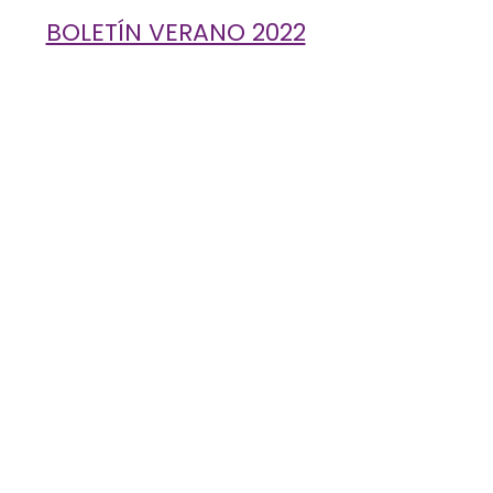
BOLETÍN VERANO 2022
Primavera 2022
¡Nuestra Directora Ejecutiva,
Maritza Maldonado, fue
nombrada Mujer del Año por
el Distrito 15! Lea acerca de
cómo sus experiencias de
vida la han convertido en la
líder transformadora que es
hoy. En nuestro primer