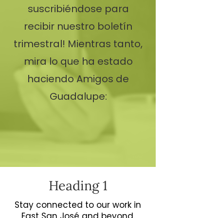
suscribiéndose para
recibir nuestro boletín
trimestral! Mientras tanto,
mira lo que ha estado
haciendo Amigos de
Guadalupe:
Heading 1
Stay connected to our work in
East San José and beyond.