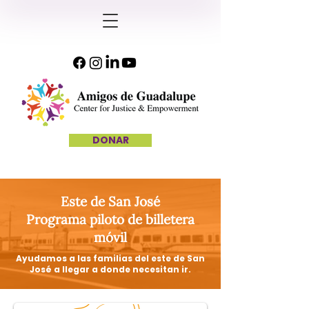
DONAR
Este de San José
Programa piloto de billetera
móvil
Ayudamos a las familias del este de San
José a llegar a donde necesitan ir.