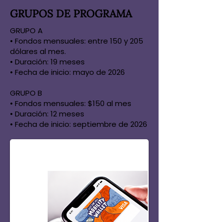
GRUPOS DE PROGRAMA
GRUPO A
• Fondos mensuales: entre 150 y 205
dólares al mes.
• Duración: 19 meses
• Fecha de inicio: mayo de 2026
GRUPO B
• Fondos mensuales: $150 al mes
• Duración: 12 meses
• Fecha de inicio: septiembre de 2026